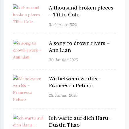
A thousand broken pieces
– Tillie Cole
3. Februar 2025
A song to drown rivers –
Ann Lian
30. Januar 2025
We between worlds –
Francesca Peluso
28. Januar 2025
Ich warte auf dich Haru –
Dustin Thao