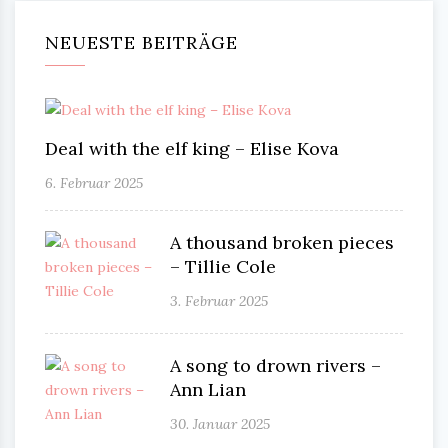
NEUESTE BEITRÄGE
Deal with the elf king – Elise Kova
6. Februar 2025
A thousand broken pieces
– Tillie Cole
3. Februar 2025
A song to drown rivers –
Ann Lian
30. Januar 2025