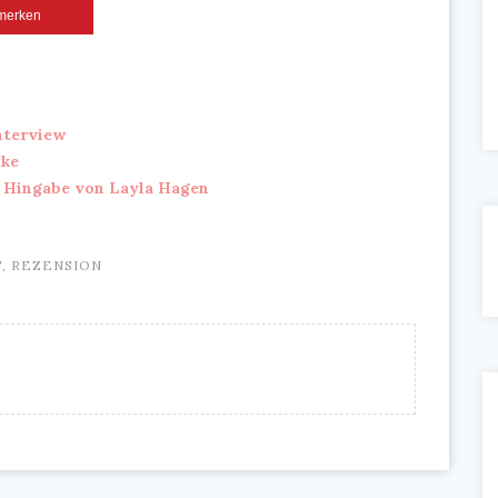
merken
nterview
pke
r Hingabe von Layla Hagen
T
,
REZENSION