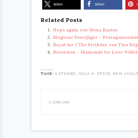
teilen
teilen
Related Posts
Hope again von Mona Kasten
Blogtour Feuerjäger – Protagonisteni
Royal me 2 The birthday von Tina Kö
Rezension – Diamonds for Love Volle
TAGS:
4 STERNE
,
JULIA K. STEIN
,
NEW ADUL
3. JUNI 2019