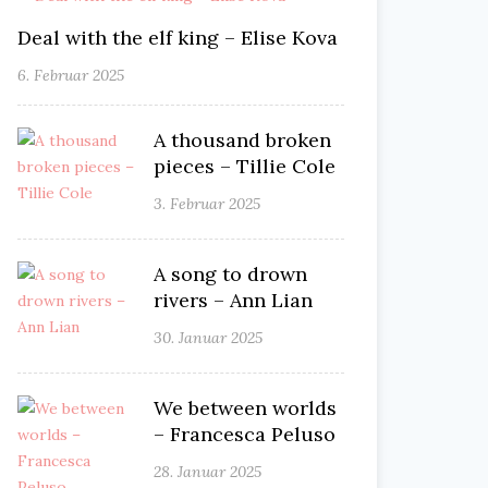
Deal with the elf king – Elise Kova
6. Februar 2025
A thousand broken
pieces – Tillie Cole
3. Februar 2025
A song to drown
rivers – Ann Lian
30. Januar 2025
We between worlds
– Francesca Peluso
28. Januar 2025