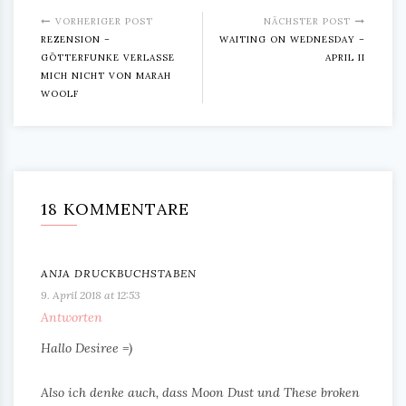
VORHERIGER POST
NÄCHSTER POST
REZENSION –
WAITING ON WEDNESDAY –
GÖTTERFUNKE VERLASSE
APRIL II
MICH NICHT VON MARAH
WOOLF
18 KOMMENTARE
ANJA DRUCKBUCHSTABEN
9. April 2018 at 12:53
Antworten
Hallo Desiree =)
Also ich denke auch, dass Moon Dust und These broken