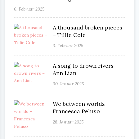
6. Februar 2025
A thousand broken pieces
– Tillie Cole
3. Februar 2025
A song to drown rivers –
Ann Lian
30. Januar 2025
We between worlds –
Francesca Peluso
28. Januar 2025