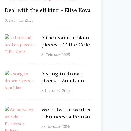
Deal with the elf king – Elise Kova
6. Februar 2025
A thousand broken
pieces – Tillie Cole
3. Februar 2025
A song to drown
rivers – Ann Lian
30. Januar 2025
We between worlds
– Francesca Peluso
28. Januar 2025