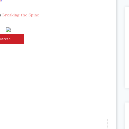
e
!
gs
Breaking the Spine
merken