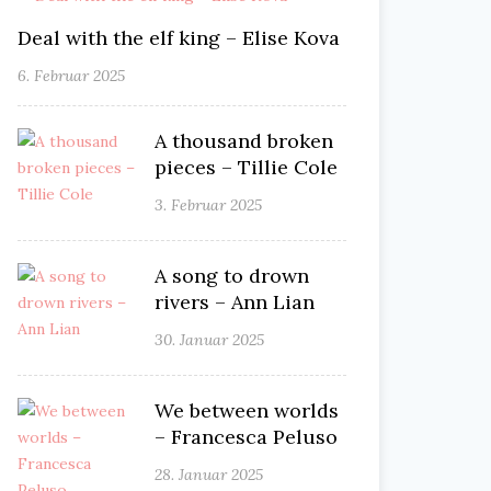
Deal with the elf king – Elise Kova
6. Februar 2025
A thousand broken
pieces – Tillie Cole
3. Februar 2025
A song to drown
rivers – Ann Lian
30. Januar 2025
We between worlds
– Francesca Peluso
28. Januar 2025