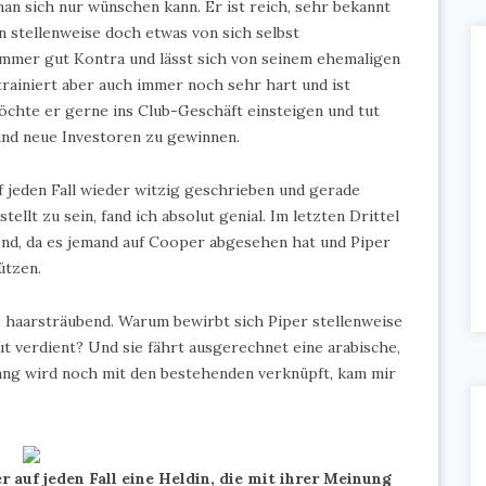
an sich nur wünschen kann. Er ist reich, sehr bekannt
n stellenweise doch etwas von sich selbst
mmer gut Kontra und lässt sich von seinem ehemaligen
trainiert aber auch immer noch sehr hart und ist
chte er gerne ins Club-Geschäft einsteigen und tut
und neue Investoren zu gewinnen.
auf jeden Fall wieder witzig geschrieben und gerade
llt zu sein, fand ich absolut genial. Im letzten Drittel
end, da es jemand auf Cooper abgesehen hat und Piper
ützen.
as haarsträubend. Warum bewirbt sich Piper stellenweise
t verdient? Und sie fährt ausgerechnet eine arabische,
ang wird noch mit den bestehenden verknüpft, kam mir
er auf jeden Fall eine Heldin, die mit ihrer Meinung