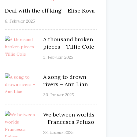
Deal with the elf king – Elise Kova
6. Februar 2025
A thousand broken
pieces – Tillie Cole
3. Februar 2025
A song to drown
rivers – Ann Lian
30. Januar 2025
We between worlds
– Francesca Peluso
28. Januar 2025