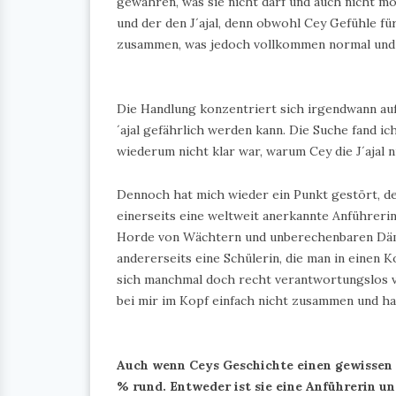
gewähren, was sie nicht darf und auch nicht m
und der den J´ajal, denn obwohl Cey Gefühle fü
zusammen, was jedoch vollkommen normal und ü
Die Handlung konzentriert sich irgendwann auf
´ajal gefährlich werden kann. Die Suche fand i
wiederum nicht klar war, warum Cey die J´ajal n
Dennoch hat mich wieder ein Punkt gestört, d
einerseits eine weltweit anerkannte Anführerin
Horde von Wächtern und unberechenbaren Dämo
andererseits eine Schülerin, die man in einen 
sich manchmal doch recht verantwortungslos v
bei mir im Kopf einfach nicht zusammen und h
Auch wenn Ceys Geschichte einen gewissen S
% rund. Entweder ist sie eine Anführerin und