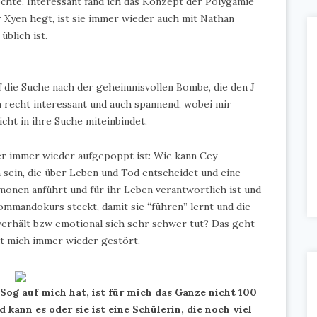
öchte. Interessant fand ich das Konzept der Polygamie
r Xyen hegt, ist sie immer wieder auch mit Nathan
blich ist.
 die Suche nach der geheimnisvollen Bombe, die den J
ch recht interessant und auch spannend, wobei mir
icht in ihre Suche miteinbindet.
er immer wieder aufgepoppt ist: Wie kann Cey
 sein, die über Leben und Tod entscheidet und eine
nen anführt und für ihr Leben verantwortlich ist und
Kommandokurs steckt, damit sie “führen” lernt und die
erhält bzw emotional sich sehr schwer tut? Das geht
at mich immer wieder gestört.
og auf mich hat, ist für mich das Ganze nicht 100
 kann es oder sie ist eine Schülerin, die noch viel