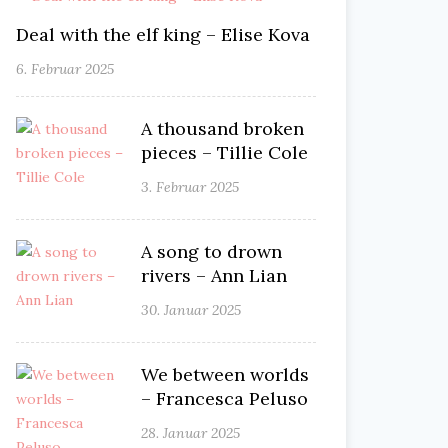
Deal with the elf king – Elise Kova
6. Februar 2025
A thousand broken
pieces – Tillie Cole
3. Februar 2025
A song to drown
rivers – Ann Lian
30. Januar 2025
We between worlds
– Francesca Peluso
28. Januar 2025