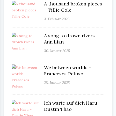
A thousand broken pieces
– Tillie Cole
3. Februar 2025
A song to drown rivers –
Ann Lian
30. Januar 2025
We between worlds –
Francesca Peluso
28. Januar 2025
Ich warte auf dich Haru –
Dustin Thao