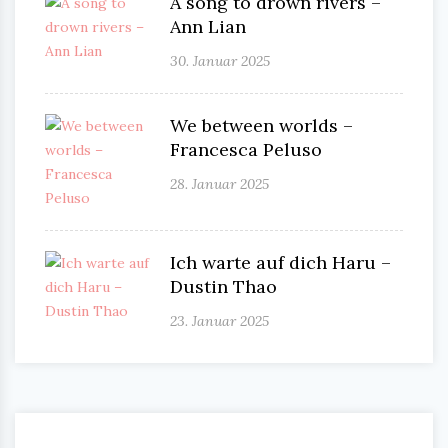
A song to drown rivers –
Ann Lian
30. Januar 2025
We between worlds –
Francesca Peluso
28. Januar 2025
Ich warte auf dich Haru –
Dustin Thao
23. Januar 2025