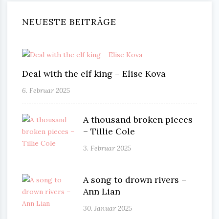
NEUESTE BEITRÄGE
Deal with the elf king – Elise Kova
6. Februar 2025
A thousand broken pieces
– Tillie Cole
3. Februar 2025
A song to drown rivers –
Ann Lian
30. Januar 2025