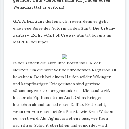
gelandet sind! Vielleicht kann ich ja auch euren
Wunschzettel erweitern!
G.A. Aiken Fans
dürfen sich freuen, denn es geht
eine
neue Serie
der Autorin an den Start: Die
Urban-
Fantasy-Reihe »Call of Crows«
startet bei uns im
Mai 2016 bei Piper
In der senden die Asen ihre Boten ins L.A. der
Neuzeit, um die Welt vor der drohenden Ragnarök zu
bewahren. Doch bei einem Haufen wilder Wikinger
und kampflustiger Kriegerinnen sind gewisse
»Spannungen « vorprogrammiert … Niemand weiß
besser als Vig Rundstrom: Auch Odins Krieger
brauchen ab und zu mal einen Kaffee. Erst recht,
wenn der von einer heißen Barista wie Kera Watson
serviert wird. Als Vig mit ansehen muss, wie Kera
nach ihrer Schicht überfallen und ermordet wird,