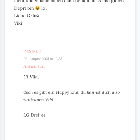
nicht leiden kann da ich dann heulen muss und gleich
Depri bin
lol.
Liebe Grüße
Viki
DESIREE
26. August 2015 at 12:53
Antworten
Hi Viki,
doch es gibt ein Happy End, du kannst dich also
rantrauen Viki!
LG Desiree