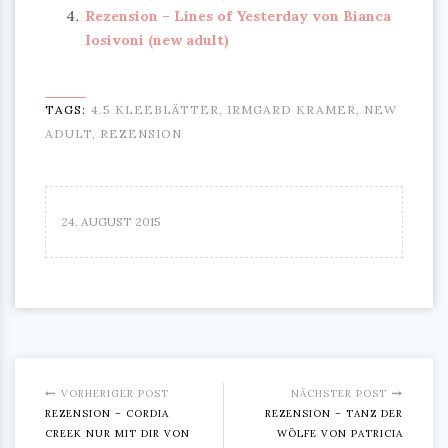
Rezension – Lines of Yesterday von Bianca
Iosivoni (new adult)
TAGS:
4.5 KLEEBLÄTTER
,
IRMGARD KRAMER
,
NEW
ADULT
,
REZENSION
24. AUGUST 2015
VORHERIGER POST
NÄCHSTER POST
REZENSION – CORDIA
REZENSION – TANZ DER
CREEK NUR MIT DIR VON
WÖLFE VON PATRICIA