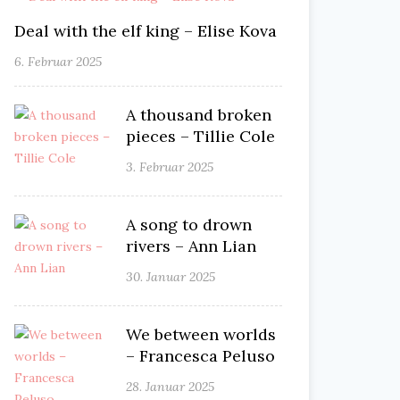
Deal with the elf king – Elise Kova
6. Februar 2025
A thousand broken
pieces – Tillie Cole
3. Februar 2025
A song to drown
rivers – Ann Lian
30. Januar 2025
We between worlds
– Francesca Peluso
28. Januar 2025