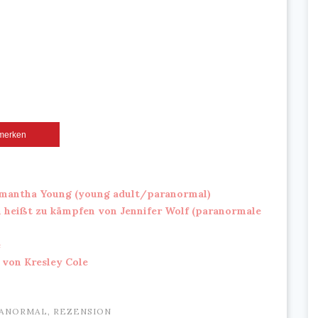
merken
mantha Young (young adult/paranormal)
en heißt zu kämpfen von Jennifer Wolf (paranormale
e
 von Kresley Cole
ANORMAL
,
REZENSION