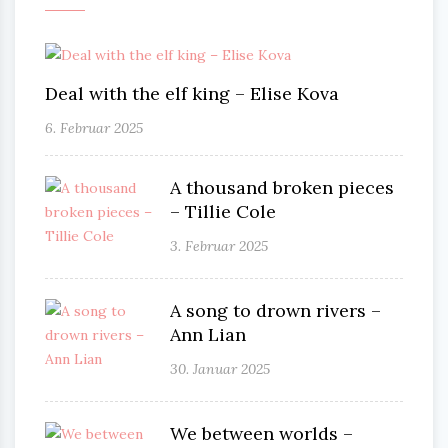
Deal with the elf king – Elise Kova
6. Februar 2025
A thousand broken pieces
– Tillie Cole
3. Februar 2025
A song to drown rivers –
Ann Lian
30. Januar 2025
We between worlds –