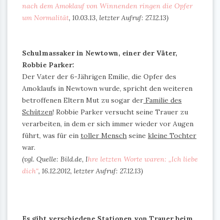
nach dem Amoklauf von Winnenden ringen die Opfer
um Normalität
, 10.03.13,
letzter Aufruf: 27.12.13
)
Schulmassaker in Newtown, einer der Väter,
Robbie Parker:
Der Vater der 6-Jährigen Emilie, die Opfer des
Amoklaufs in Newtown wurde, spricht den weiteren
betroffenen Eltern Mut zu sogar der
Familie des
Schützen
! Robbie Parker versucht seine Trauer zu
verarbeiten, in dem er sich immer wieder vor Augen
führt, was für ein
toller Mensch
seine
kleine Tochter
war.
(vgl. Quelle: Bild.de, I
hre letzten Worte waren: „Ich liebe
dich“
, 16.12.2012, letzter Aufruf: 27.12.13)
Es gibt verschiedene Stationen von Trauer beim