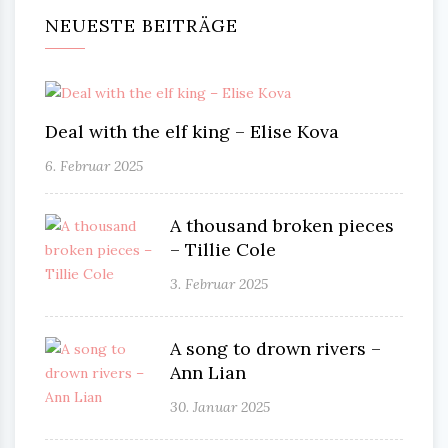
NEUESTE BEITRÄGE
Deal with the elf king – Elise Kova
6. Februar 2025
A thousand broken pieces
– Tillie Cole
3. Februar 2025
A song to drown rivers –
Ann Lian
30. Januar 2025