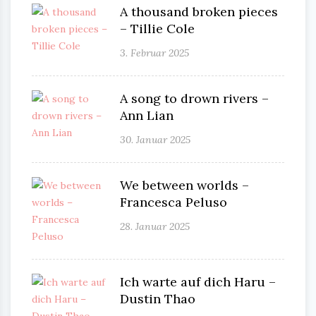
A thousand broken pieces
– Tillie Cole
3. Februar 2025
A song to drown rivers –
Ann Lian
30. Januar 2025
We between worlds –
Francesca Peluso
28. Januar 2025
Ich warte auf dich Haru –
Dustin Thao